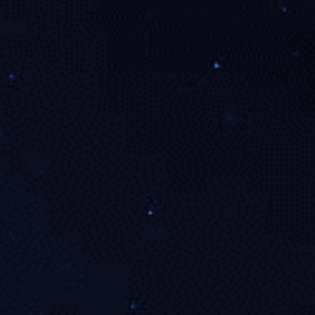
下一篇：
久帅强调热身赛的重要性中国球员