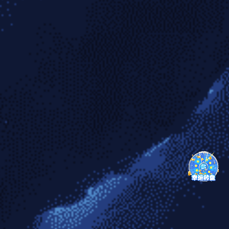
比赛中，宁波队全员发扬顽强拼搏、不屈不
们在落后时没有放弃，而是在教练和队友们
，宁波队毫不退缩，每位球员都用尽全力去
，将比分逐渐迫近，这种超越自我的勇气感
不懈追求上。训练期间，他们认真分析自己
水平。这种积极向上的态度，使得他们不仅
基础。
契。宁波队主教练深知这一点，他不仅关注