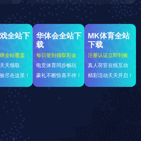
取得佳绩。
败。宁波队在本次联赛中的表现充分证明了
括伤病、战术磨合等问题。然而，正是在这
对困难。他们相互鼓励，并制定出针对性的
比赛。因此，在训练和比赛过程中，他们始
个球员都知道自己的角色，并积极配合其他
机会，实现逆转。
赛场上，更是在平时的训练中不断深化。无
同克服。这种团结合作意识为他们赢得了宝