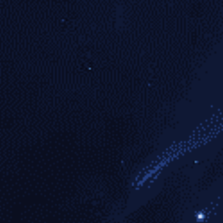
宁波队全员齐心协力迎来联
赛首胜展现团结与拼搏精神