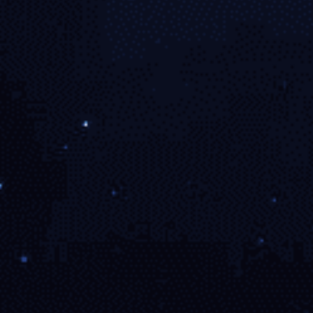
巴萨签戈登后拉什福德买
哈登分析失
断条款触
手速度与
2026-06-29
2026-06-09
推荐网站