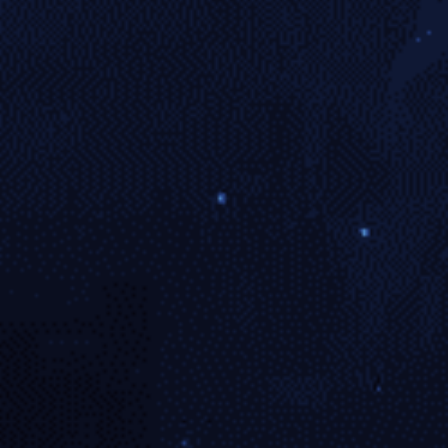
上一篇：
扩军计划若成行两队加入西部森林…
热门推荐