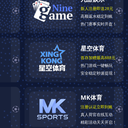
2026-05-25 13:28
74 次阅读
迎来了他们的首场胜利。这一胜利不仅是比
。球队通过团结一致、互相支持、坚持不懈
信任的重要性。在接下来的文章中，将从团
之间的默契以及未来展望这四个方面进行详