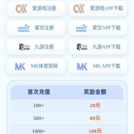
2026-05-31 13:21
65 次阅读
芬奇盛赞爱德华兹展现卓越领导力冷静沟
通与正确打球方式相辅相成
在当今竞技体育中，优秀的领导力、冷静的沟通能力
以及正确的打球方式是一个团队成功的基石。芬奇对
爱德华兹的赞誉正是对这些要素的真实体现。本文将
从四个方面详细探讨芬奇如何盛赞爱德华兹展现卓越
领导力、冷静沟通与正确打球方式相辅相成。首先，
文章将分析领导力的重要性，以及爱德华兹在这方面
所表现出的优异特质；其次，将深入探讨爱德华兹如