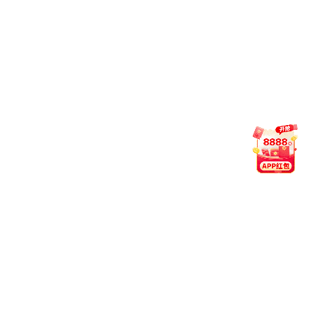
上的技术水平和战术理解能力均处于顶尖水平。
例如，在比赛关键时刻，爱德华兹总能做出明智选
择。他擅长阅读防守，通过灵活运用假动作和快速突
破来创造进攻机会，不仅提升了自己的得分能力，也
为队友制造了更多机会。这种敏锐度和判断力，是他
赢得教练和球迷信任的重要原因之一。
此外，他对空间利用以及投篮节奏把握上的准确性，
使得他的投篮命中率稳步提升。这份稳定性不仅为球
队带来了直接利益，也让其他球员纷纷效仿，从而形
成良好的学习氛围，共同提高整体实力。
4、芬奇对爱的综合赞誉
总结来看，芬奇对爱德华兹的一系列赞美不仅反映出
他个人优秀素质，也彰显出其对于整个球队的重要影