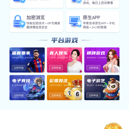
扩展到了训练和日常生活中，让整个球队形成了良好
的氛围。
此外，卓越的领导力还体现在他的自我管理上。芬奇
提到，爱德华兹总能保持高昂的斗志，即使面对困难
局面也不轻言放弃，这种坚韧不拔的精神深深感染了
周围的人，为球队注入了强大的动力。
2、有效沟通促进团队合作
有效的沟通是任何团队成功的重要组成部分，特别是
在篮球这种快速变化且需要高度配合的运动中更为显
著。爱德华兹在这一方面表现得尤为出色，他能够清
晰地传达自己的想法，同时善于倾听队友们的声音，
让每个人都能参与到战术执行中。