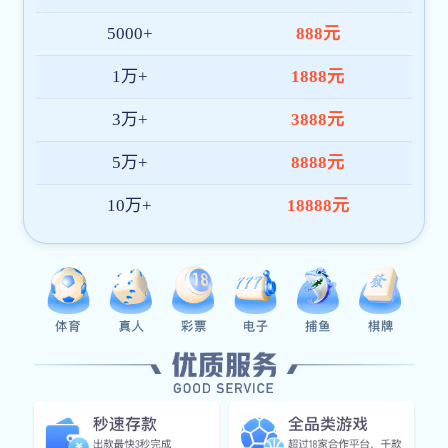
何通过有效沟通促进队伍合作；接着，将讨论他在场
上的决策和技术执行，如何体现出其精湛的打球方
式；最后，结合芬奇的评价，总结爱德华兹在球队中
的影响力和未来潜力。
1、卓越领导力的重要性
卓越的领导力不仅仅体现在个人能力上，更需要具备
引领团队向前发展的整体视野和使命感。芬奇作为教
练，对爱德华兹展现出的领导才能给予了高度肯定。
他不仅在场上扮演着重要角色，还积极影响着队友
们，共同朝着胜利而努力。
爱德华兹在比赛中展现出的冷静与果断，使他成为队
伍中的精神领袖。在关键时刻，他能够激励队友，并
带动他们全力以赴。这种影响不仅限于比赛本身，更