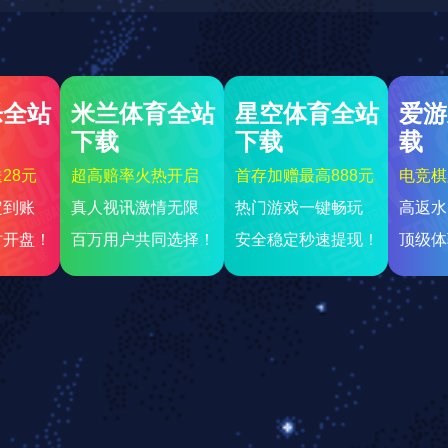
理解这场比赛的前景和可能出现的结果。通过这
赛事。
1、小卡的个人表现
小卡作为一名顶级球员，其个人表现自然是本场
性使得他成为对手防守时的一大难题。无论是三
效得分。此外，他在关键时刻能保持冷静，往往
面对强敌时更具竞争力。
从数据来看，小卡本赛季的数据不仅稳定，而且逐
并且助攻和篮板数也相当可观，这使得他在球队
小卡无疑会更加努力，力求证明自己仍然是联盟
除了进攻，小卡的防守同样不容忽视。他以出色
够有效遏制对方主力球员的发展。随着比赛临近
之增加。