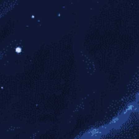
2、快船队的整体实力
快船队本赛季表现相当出色，特别是在主场作战
众多优秀球员，不仅仅是小卡，还有保罗·乔治等
备了极大的深度。同时，教练组对于战术安排也
略。
快船近期状态良好，连续几场比赛都取得了胜利
也提升了他们之间的默契度。特别是在主场作战
即将到来的比赛中，他们无疑会以全力争取获胜
此外，从数据分析来看，快船在各项统计指标上
效率，都显示出他们是一支完整而强大的球队。
3、猛龙队的现状