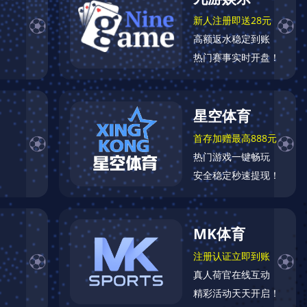
2026-05-29 22:30
59 次阅读
来与其老东家洛杉矶快船的对决。这场比赛
他之前效力的球队猛龙仅有37.7%的胜率。
个人表现、快船队的整体实力、猛龙队的现
将探讨相关数据和因素，以帮助球迷更好地