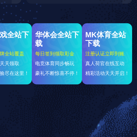
些分析，读者能够全面把握即将到来的精彩
比赛的重要看点。他在进攻端展现出的多样
分投射还是突破上篮，小卡都有能力完成高
能够为球队带来决定性的得分，这让快船在
渐提升。他平均每场可以贡献超过25分，
中的作用愈发重要。在与昔日队友交锋时，
顶尖球员之一。
的身体素质和敏锐的判断力著称，这让他能
，小卡正处于状态巅峰期，对他的期待也随