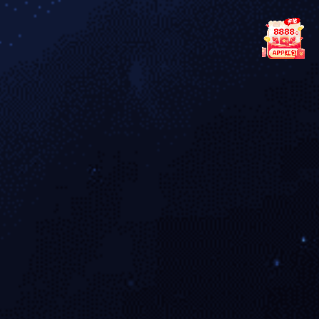
虽然拥有一些年轻天才，但整体化学反应尚
常显得捉襟见肘，很难找到有效应对的方
这给他们带来了不小压力。
核心球员因伤缺席影响到了整支团队的发
但由于经验不足，他们很难完全弥补老将缺
决形成了进一步的不利局面。
竞争力。如果能打出流畅且高效的配合，有
们想要逆袭并非易事，需要付出额外努力才