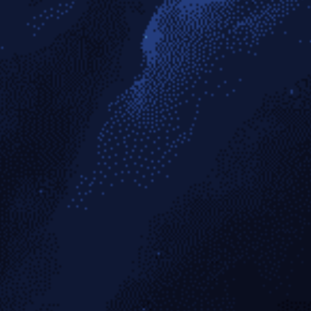
相比之下，猛龙队本赛季面临着不少挑战。他们
未达到最佳状态。在与其他强队交锋时，他们常
法。特别是在客场作战时，球队表现明显下滑，
此外，目前猛龙阵中伤病情况也较为严重，一些
挥。这种情况下，年轻球员需要承担更多责任，
阵造成的问题。而这种困境无疑对即将到来的对
尽管如此，猛龙依然有机会通过团队合作来提高
望创造意外惊喜。然而，从目前的数据来看，他
能取得理想结果。
4、双方历史交锋记录
总结：