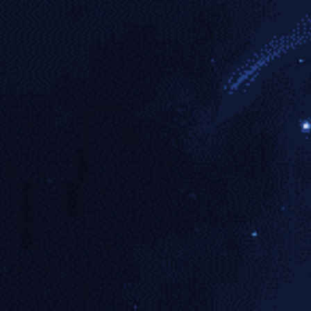
小卡对决老东家快船胜率
623猛龙仅377明日比赛前瞻
分析