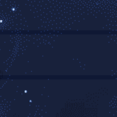
在即将到来的比赛中，小卡（科怀·伦纳德）将迎
备受关注，因为小卡在快船的胜率高达62.3%，而
本文将从四个方面进行详细分析，分别是小卡的
状以及双方历史交锋记录。在每个方面中，我们