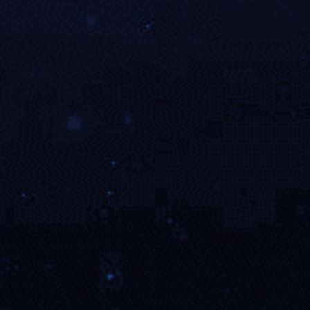
盖帽总数突破
三家巴甲俱乐部推出国家
詹姆斯年
队配色球
势独占历
2026-08-04
2026-05
联系我们
泉州市洛江区丰泽街18号世贸广场3层303室
support@azeehow.com
皇
a
线