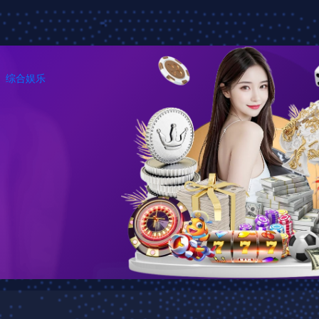
体育
下载App
公司简介
网 · 权威体
用户提供包括NBA、英超、欧
受用户信赖。